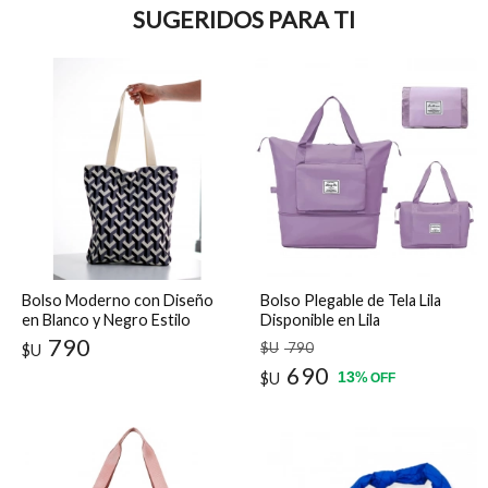
SUGERIDOS PARA TI
Bolso Moderno con Diseño
Bolso Plegable de Tela Lila
en Blanco y Negro Estilo
Disponible en Lila
Urbano
790
$U
790
$U
690
13
$U
%
OFF