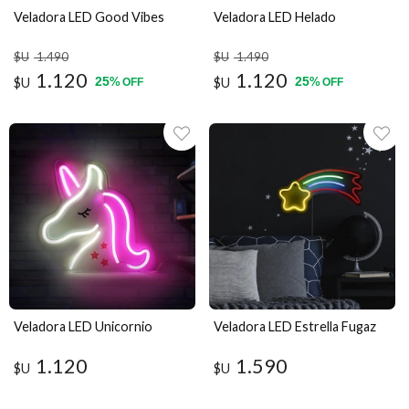
Veladora LED Good Vibes
Veladora LED Helado
$U
1.490
$U
1.490
1.120
1.120
25
25
$U
%
$U
%
OFF
OFF
Veladora LED Unicornio
Veladora LED Estrella Fugaz
1.120
1.590
$U
$U