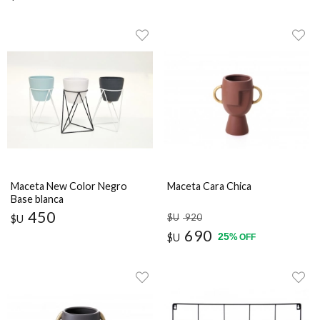
Maceta New Color Negro
Maceta Cara Chica
Base blanca
450
$U
920
$U
690
25
$U
%
OFF