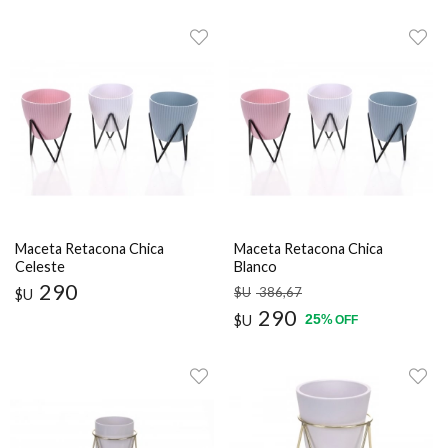
Maceta Retacona Chica
Maceta Retacona Chica
Celeste
Blanco
290
$U
386
,67
$U
290
25
$U
%
OFF