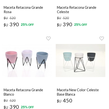
Maceta Retacona Grande
Maceta Retacona Grande
Rosa
Celeste
$U
520
$U
520
390
390
25
25
$U
%
$U
%
OFF
OFF
Maceta Retacona Grande
Maceta New Color Celeste
Blanco
Base Blanca
450
$U
520
$U
390
25
$U
%
OFF