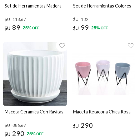
Set de Herramientas Madera
Set de Herramientas Colores
$U
118
,67
$U
132
89
99
25
25
$U
%
$U
%
OFF
OFF
Maceta Ceramica Con Rayitas
Maceta Retacona Chica Rosa
290
$U
386
,67
$U
290
25
$U
%
OFF