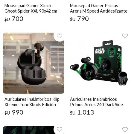
Mouse pad Gamer Xtech
Mousepad Gamer Primus
Ghost Spider XXL 90x42 cm
Arena M Speed Antideslizante
Original
700
790
$U
$U
Auriculares Inalámbricos Klip
Auriculares Inalámbricos
Xtreme TuneXbuds Edición
Primus Arcus 240 Dark Side
Deadpool y Wolverine
TWS Bluetooth 5.3
990
1.013
$U
$U