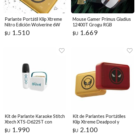
Parlante Portátil Klip Xtreme
Mouse Gamer Primus Gladius
Nitro Edición Wolverine 6W
12400T Grogu RGB
Bluetooth
1.510
1.669
$U
$U
Kit de Parlante Karaoke Stitch
Kit de Parlantes Portátiles
Xtech XTS-D622ST con
Klip Xtreme Deadpool y
Micrófono
Wolverine 6W x2
1.990
2.100
$U
$U