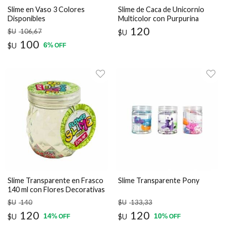
Slime en Vaso 3 Colores
Slime de Caca de Unicornio
Disponibles
Multicolor con Purpurina
Juguete Sensorial Divertid
120
$U
106
,67
$U
100
6
$U
%
OFF
Slime Transparente en Frasco
Slime Transparente Pony
140 ml con Flores Decorativas
$U
140
$U
133
,33
120
120
14
10
$U
%
$U
%
OFF
OFF