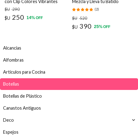
con Clip Colores Vibrantes
Mezcla y Lleva tu Batido
500 ml
Fresco Donde Quieras
$U
290
(2)
250
14
$U
%
$U
520
OFF
390
25
$U
%
OFF
Alcancias
Alfombras
Artículos para Cocina
Botellas
Botellas de Plástico
Canastos Antiguos
Deco
Espejos