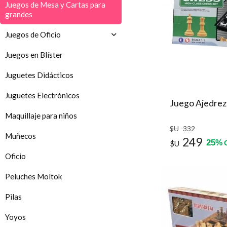
Juegos de Mesa y Cartas para
grandes
Juegos de Oficio
Juegos en Blíster
Juguetes Didácticos
Juguetes Electrónicos
Juego Ajedrez
Maquillaje para niños
$U
332
Muñecos
249
25
%
$U
Oficio
Peluches Moltok
Pilas
Yoyos