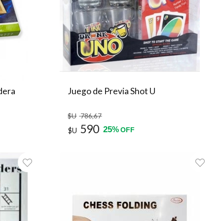
dera
Juego de Previa Shot U
$U
786
,67
590
25
%
$U
OFF