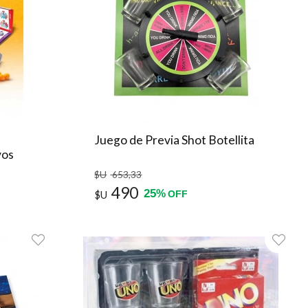
Juego de Previa Shot Botellita
vos
$U
653
,33
490
25
%
$U
OFF