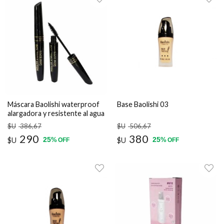
Máscara Baolishi waterproof
Base Baolishi 03
alargadora y resistente al agua
$U
386
,67
$U
506
,67
290
380
25
25
$U
%
$U
%
OFF
OFF