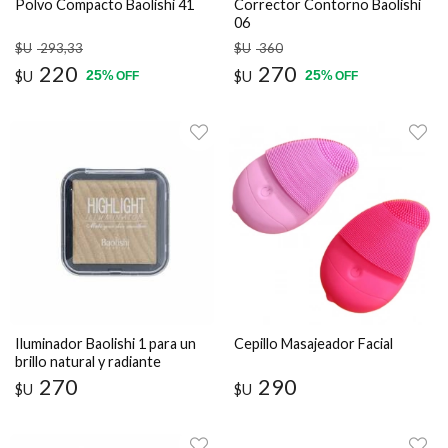
Polvo Compacto Baolishi 41
Corrector Contorno Baolishi
06
$U
293
,33
$U
360
220
270
25
25
$U
%
$U
%
OFF
OFF
Iluminador Baolishi 1 para un
Cepillo Masajeador Facial
brillo natural y radiante
270
290
$U
$U