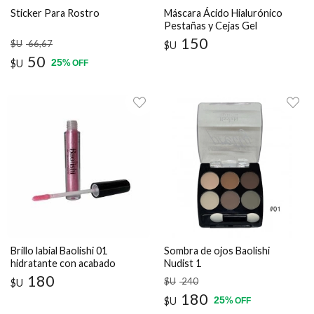
Sticker Para Rostro
Máscara Ácido Hialurónico
Pestañas y Cejas Gel
Transparente
150
$U
66
,67
$U
50
25
$U
%
OFF
Brillo labial Baolishi 01
Sombra de ojos Baolishi
hidratante con acabado
Nudist 1
brillante
180
$U
240
$U
180
25
$U
%
OFF