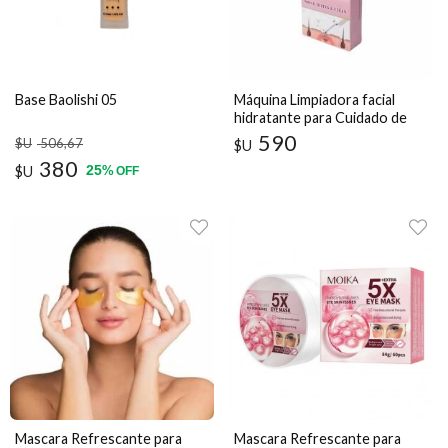
Base Baolishi 05
Máquina Limpiadora facial
hidratante para Cuidado de
piel
590
$U
506
,67
$U
380
25
$U
%
OFF
Mascara Refrescante para
Mascara Refrescante para