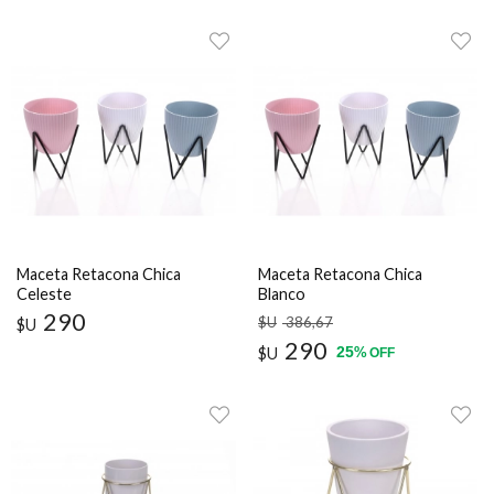
Maceta Retacona Chica
Maceta Retacona Chica
Celeste
Blanco
290
$U
386
,67
$U
290
25
$U
%
OFF