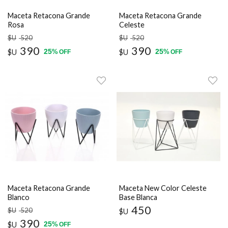
Maceta Retacona Grande
Maceta Retacona Grande
Rosa
Celeste
$U
520
$U
520
390
390
25
25
$U
%
$U
%
OFF
OFF
Maceta Retacona Grande
Maceta New Color Celeste
Blanco
Base Blanca
450
$U
520
$U
390
25
$U
%
OFF