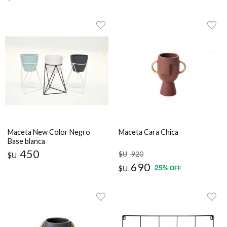
Maceta New Color Negro
Maceta Cara Chica
Base blanca
450
$U
920
$U
690
25
$U
%
OFF