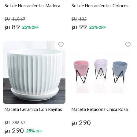
Set de Herramientas Madera
Set de Herramientas Colores
$U
118
,67
$U
132
89
99
25
25
$U
%
$U
%
OFF
OFF
Maceta Ceramica Con Rayitas
Maceta Retacona Chica Rosa
290
$U
386
,67
$U
290
25
$U
%
OFF