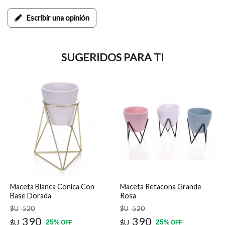
Escribir una opinión
SUGERIDOS PARA TI
Maceta Blanca Conica Con
Maceta Retacona Grande
Base Dorada
Rosa
$U
520
$U
520
390
390
25
25
$U
%
$U
%
OFF
OFF