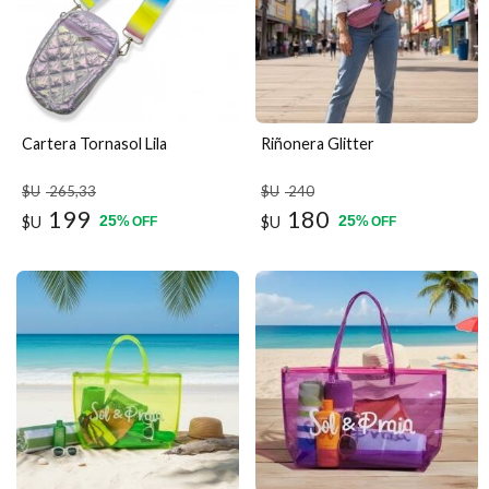
Cartera Tornasol Lila
Riñonera Glitter
$U
265
,33
$U
240
199
180
25
25
$U
%
$U
%
OFF
OFF