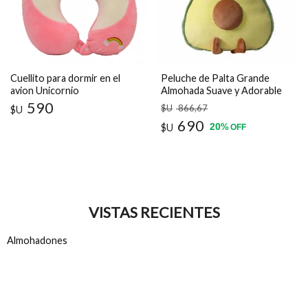
Cuellito para dormir en el
Peluche de Palta Grande
avion Unicornio
Almohada Suave y Adorable
40 cm
590
$U
866
,67
$U
690
20
$U
%
OFF
VISTAS RECIENTES
Almohadones