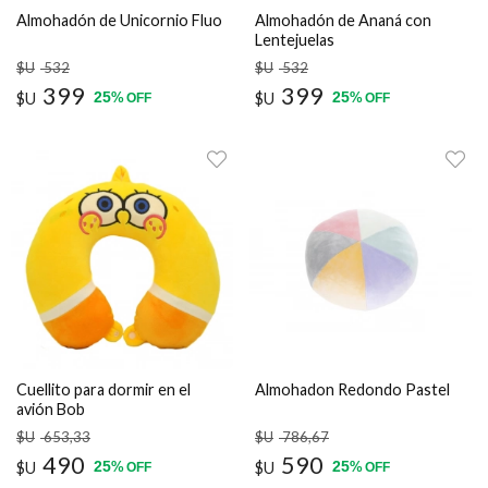
Almohadón de Unicornio Fluo
Almohadón de Ananá con
Lentejuelas
$U
532
$U
532
399
399
25
25
$U
%
$U
%
OFF
OFF
Cuellito para dormir en el
Almohadon Redondo Pastel
avión Bob
$U
653
,33
$U
786
,67
490
590
25
25
$U
%
$U
%
OFF
OFF