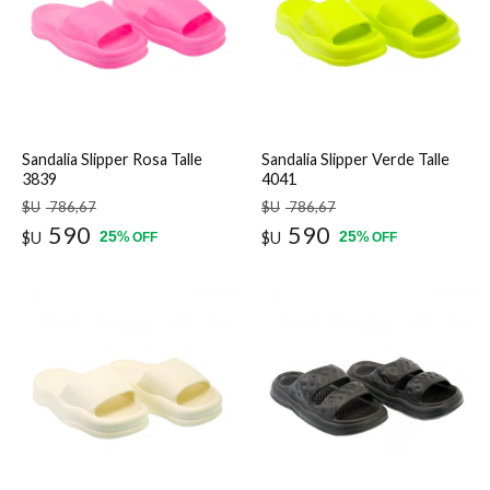
Sandalia Slipper Rosa Talle
Sandalia Slipper Verde Talle
3839
4041
$U
786
,67
$U
786
,67
590
590
25
25
$U
%
$U
%
OFF
OFF