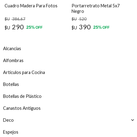
Cuadro Madera Para Fotos
Portarretrato Metal 5x7
Negro
$U
386
,67
$U
520
290
390
25
25
$U
%
$U
%
OFF
OFF
Alcancias
Alfombras
Artículos para Cocina
Botellas
Botellas de Plástico
Canastos Antiguos
Deco
Espejos