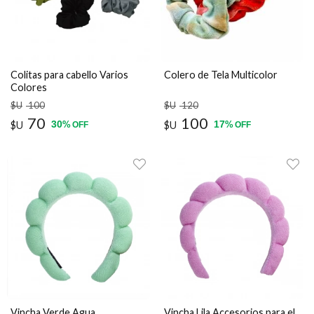
Colitas para cabello Varios
Colero de Tela Multicolor
Colores
$U
100
$U
120
70
100
30
17
$U
%
$U
%
OFF
OFF
Vincha Verde Agua
Vincha Lila Accesorios para el