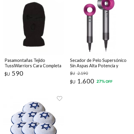
Pasamontañas Tejido
Secador de Pelo Supersónico
TussiWarriors Cara Completa
Sin Aspas Alta Potencia y
Estilo
590
$U
2.190
$U
1.600
27
$U
%
OFF