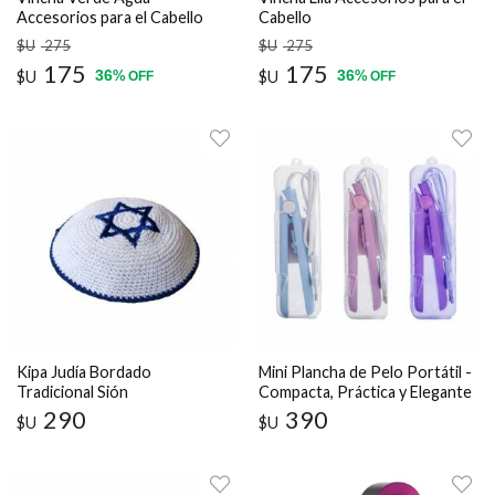
Accesorios para el Cabello
Cabello
$U
275
$U
275
175
175
36
36
$U
%
$U
%
OFF
OFF
Kipa Judía Bordado
Mini Plancha de Pelo Portátil -
Tradicional Sión
Compacta, Práctica y Elegante
290
390
$U
$U