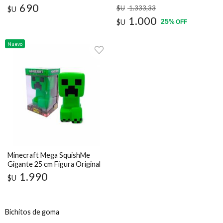
690
$U
1.333
,33
$U
1.000
25
$U
%
OFF
Nuevo
Minecraft Mega SquishMe
Gigante 25 cm Figura Original
Coleccionable
1.990
$U
Bichitos de goma