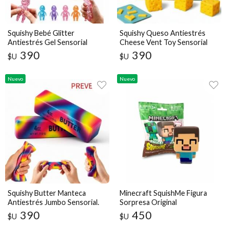
Squishy Bebé Glitter
Squishy Queso Antiestrés
Antiestrés Gel Sensorial
Cheese Vent Toy Sensorial
Apretable
Apretable
390
390
$U
$U
Nuevo
Nuevo
Squishy Butter Manteca
Minecraft SquishMe Figura
Antiestrés Jumbo Sensorial.
Sorpresa Original
Coleccionable Blind Bag
390
450
$U
$U