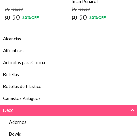
Iman Peñarol
$U
66
,67
$U
66
,67
50
50
25
25
$U
%
$U
%
OFF
OFF
Alcancias
Alfombras
Artículos para Cocina
Botellas
Botellas de Plástico
Canastos Antiguos
Deco
Adornos
Bowls