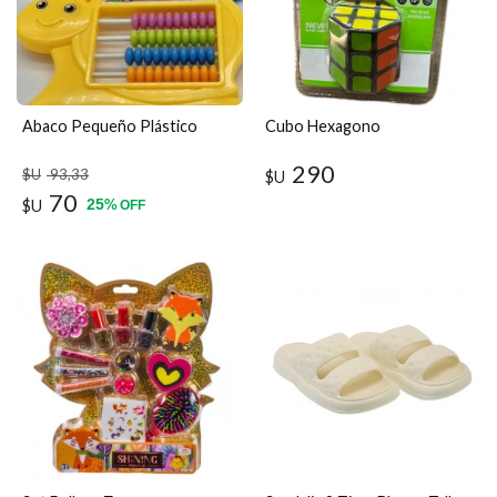
Abaco Pequeño Plástico
Cubo Hexagono
290
$U
93
,33
$U
70
25
$U
%
OFF