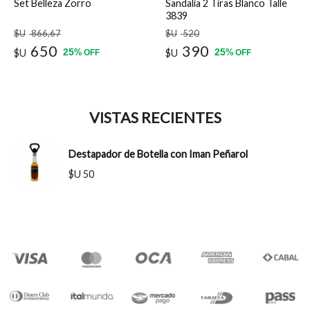
Set Belleza Zorro
Sandalia 2 Tiras Blanco Talle
3839
$U
866
,67
$U
520
650
390
25
25
$U
%
$U
%
OFF
OFF
VISTAS RECIENTES
Destapador de Botella con Iman Peñarol
$U 50