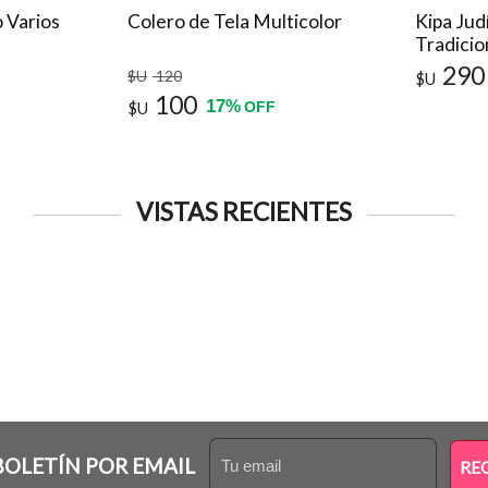
o Varios
Colero de Tela Multicolor
Kipa Jud
Tradicio
290
$U
120
$U
100
17
%
$U
OFF
VISTAS RECIENTES
BOLETÍN POR EMAIL
RE