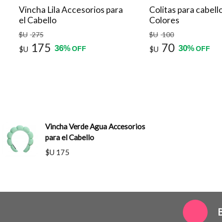
Vincha Lila Accesorios para
Colitas para cabell
el Cabello
Colores
$U
275
$U
100
175
70
36
30
%
%
$U
OFF
$U
OFF
Vincha Verde Agua Accesorios
para el Cabello
$U 175