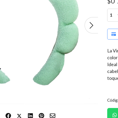
$U
1
La Vi
color
Ideal
cabel
toque
Códig