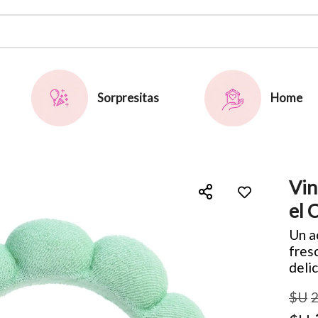
or email
Sorpresitas
Home
Vin
Enviar
el 
Un a
fres
deli
$U