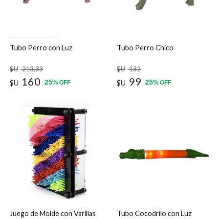
Tubo Perro con Luz
Tubo Perro Chico
$U
213
,33
$U
132
160
99
25
25
$U
%
$U
%
OFF
OFF
Juego de Molde con Varillas
Tubo Cocodrilo con Luz