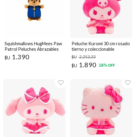
Squishmallows HugMees Paw
Peluche Kuromi 30 cm rosado
Patrol Peluches Abrazables
tierno y coleccionable
10"
1.390
$U
2.253
,33
$U
1.890
16
$U
%
OFF