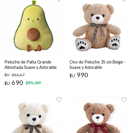
Peluche de Palta Grande
Oso de Peluche 35 cm Beige -
Almohada Suave y Adorable
Suave y Adorable
40 cm
990
$U
866
,67
$U
690
20
$U
%
OFF