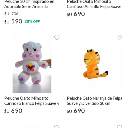
Peluche 30 cm Inspirado en
Peluche Osito Mimosito
Adorable Serie Animada
Cariñoso Amarillo Felpa Suave
Japonesa
y Brillante 30 cm
690
$U
736
$U
590
20
$U
%
OFF
Peluche Osito Mimosito
Peluche Gato Naranja de Felpa
Cariñoso Blanco Felpa Suave y
Suave y Divertido 30 cm
Tierna
690
690
$U
$U