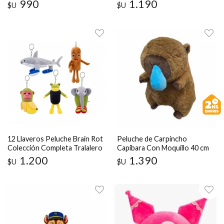
Coleccionable
cm
990
1.190
$U
$U
12 Llaveros Peluche Brain Rot
Peluche de Carpincho
Colección Completa Tralalero
Capibara Con Moquillo 40 cm
Tralala
1.200
1.390
$U
$U