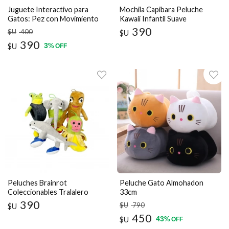
Juguete Interactivo para
Mochila Capibara Peluche
Gatos: Pez con Movimiento
Kawaii Infantil Suave
Recargable USB
390
$U
400
$U
390
3
$U
%
OFF
Peluches Brainrot
Peluche Gato Almohadon
Coleccionables Tralalero
33cm
Tralala
390
$U
790
$U
450
43
$U
%
OFF