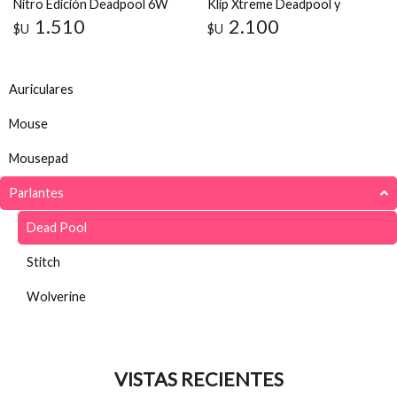
Nitro Edición Deadpool 6W
Klip Xtreme Deadpool y
Bluetooth
Wolverine 6W x2
1.510
2.100
$U
$U
Auriculares
Mouse
Mousepad
Parlantes
Dead Pool
Stitch
Wolverine
VISTAS RECIENTES