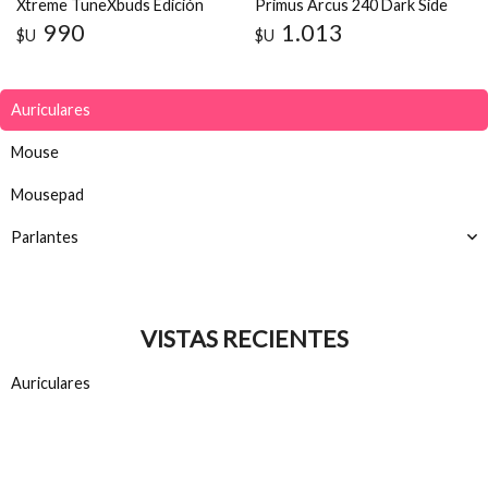
Xtreme TuneXbuds Edición
Primus Arcus 240 Dark Side
Deadpool y Wolverine
TWS Bluetooth 5.3
990
1.013
$U
$U
Auriculares
Mouse
Mousepad
Parlantes
VISTAS RECIENTES
Auriculares