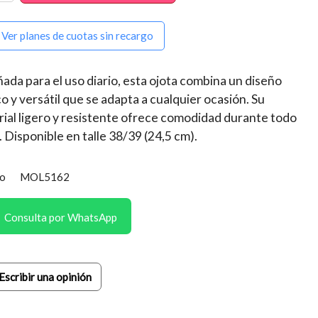
Ver planes de cuotas sin recargo
ada para el uso diario, esta ojota combina un diseño
co y versátil que se adapta a cualquier ocasión. Su
ial ligero y resistente ofrece comodidad durante todo
a. Disponible en talle 38/39 (24,5 cm).
o
MOL5162
Consulta por WhatsApp
Escribir una opinión
Color 