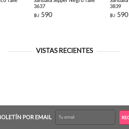
co Talle
Sandalia Slipper Negro Talle
Sandalia
3637
3839
590
590
$U
$U
VISTAS RECIENTES
BOLETÍN POR EMAIL
RE