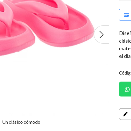
Diseñ
clási
mater
el dí
Códig
Un clásico cómodo