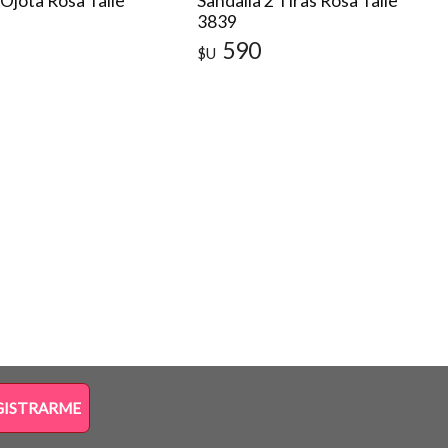
 Ojota Rosa Talle
Sandalia 2 Tiras Rosa Talle
3839
590
$U
GISTRARME