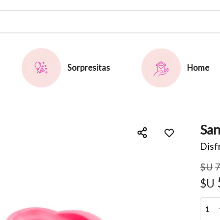
or email
Sorpresitas
Home
San
Enviar
Disfr
$U
$U
1