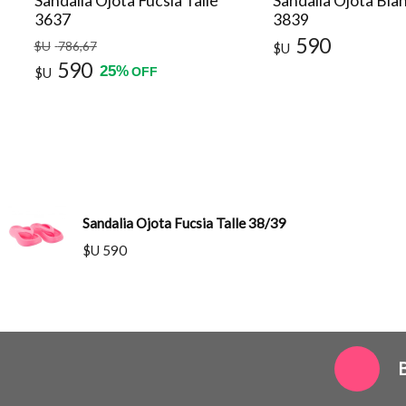
Sandalia Ojota Fucsia Talle
Sandalia Ojota Blan
3637
3839
590
$U
786
,67
$U
590
25
%
$U
OFF
Sandalia Ojota Fucsia Talle 38/39
$U 590