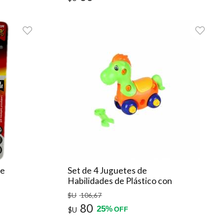
te
Set de 4 Juguetes de
Habilidades de Plástico con
Diseño de Caballos - Multicolor
$U
106
,67
80
25
%
$U
OFF