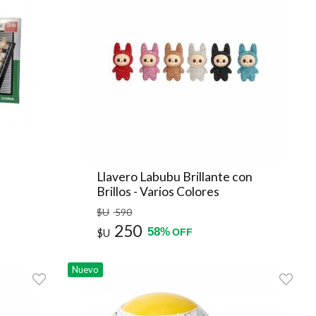
Llavero Labubu Brillante con
Brillos - Varios Colores
$U
590
250
58
%
$U
OFF
Nuevo