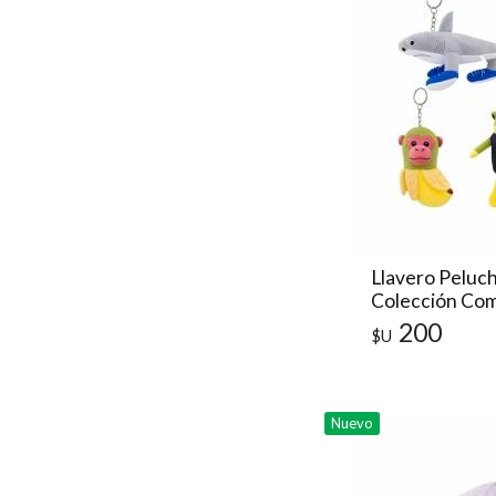
Llavero Peluch
Colección Com
Tralala
200
$U
Nuevo