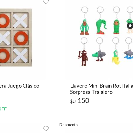
era Juego Clásico
Llavero Mini Brain Rot Itali
Sorpresa Tralalero
150
$U
OFF
Descuento