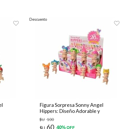
Descuento
el
Figura Sorpresa Sonny Angel
Hippers: Diseño Adorable y
Coleccionable
$U
100
60
40
%
$U
OFF