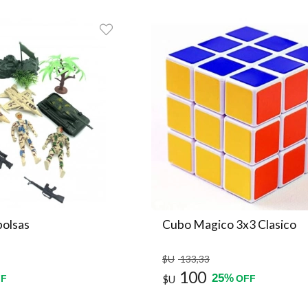
bolsas
Cubo Magico 3x3 Clasico
$U
133
,33
100
25
%
F
$U
OFF