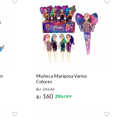
an
Muñeca Mariposa Varios
Colores
$U
213
,33
160
25
%
$U
OFF