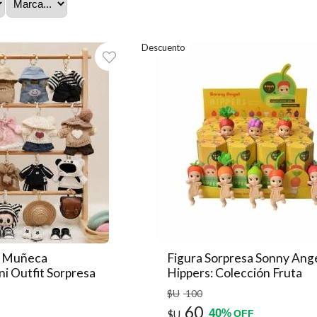
Descuento
s Muñeca
Figura Sorpresa Sonny Ang
i Outfit Sorpresa
Hippers: Colección Fruta
Cosecha
$U
100
60
40
%
$U
OFF