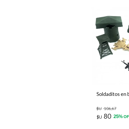
Soldaditos en 
$U
106
,67
80
25
%
$U
OF