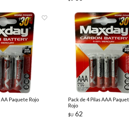
s AA Paquete Rojo
Pack de 4 Pilas AAA Paque
Rojo
62
$U