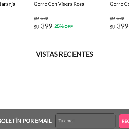
Naranja
Gorro Con Visera Rosa
Gorro Co
$U
532
$U
532
399
399
25
%
$U
OFF
$U
VISTAS RECIENTES
BOLETÍN POR EMAIL
RE