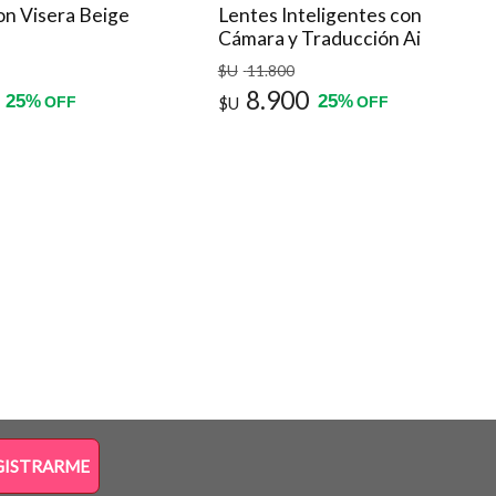
n Visera Beige
Lentes Inteligentes con
Cámara y Traducción Ai
Bluetooth
$U
11.800
8.900
25
25
%
%
OFF
$U
OFF
GISTRARME