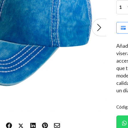
1
Añade
viser
acces
que t
moder
calid
un dí
Códig