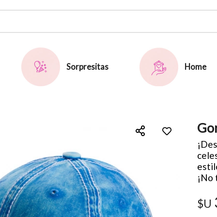
or email
Sorpresitas
Home
Gor
Enviar
¡Des
cele
esti
¡No 
$U