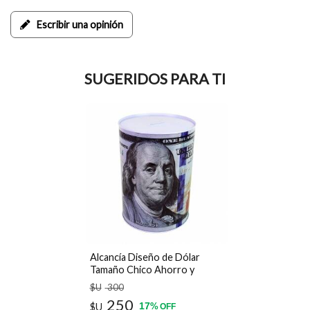
Escribir una opinión
SUGERIDOS PARA TI
Alcancía Diseño de Dólar
Tamaño Chico Ahorro y
Decoración
$U
300
250
17
$U
%
OFF