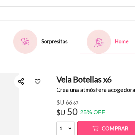
or email
Sorpresitas
Home
Vela Botellas x6
Enviar
Crea una atmósfera acogedora
$U
66
,67
50
$U
25
%
OFF
COMPRAR
1