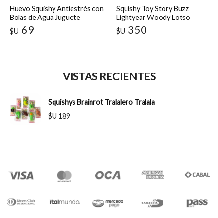
Huevo Squishy Antiestrés con
Squishy Toy Story Buzz
Bolas de Agua Juguete
Lightyear Woody Lotso
Sensorial
Antiestrés Transparente con
69
350
$U
$U
Glitter
VISTAS RECIENTES
Squishys Brainrot Tralalero Tralala
$U 189