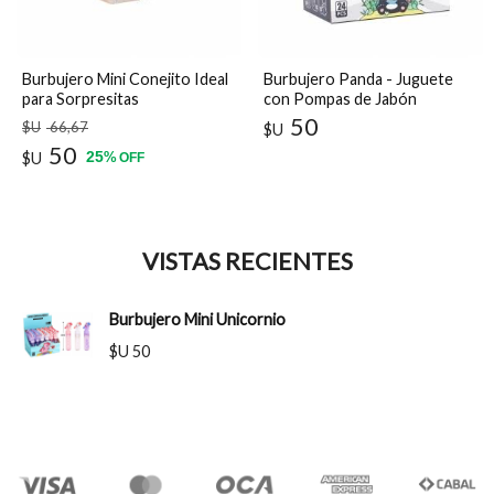
Burbujero Mini Conejito Ideal
Burbujero Panda - Juguete
para Sorpresitas
con Pompas de Jabón
50
$U
66
,67
$U
50
25
$U
%
OFF
VISTAS RECIENTES
Burbujero Mini Unicornio
$U 50