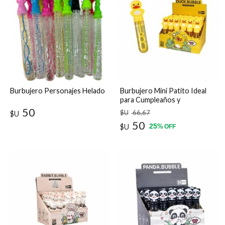
Burbujero Personajes Helado
Burbujero Mini Patito Ideal
para Cumpleaños y
Sorpresitas
50
$U
66
,67
$U
50
25
$U
%
OFF