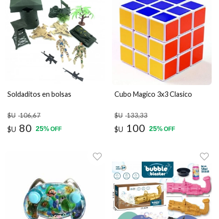
Soldaditos en bolsas
Cubo Magico 3x3 Clasico
$U
106
,67
$U
133
,33
80
100
25
25
$U
%
$U
%
OFF
OFF