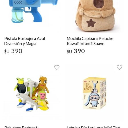
Pistola Burbujera Azul
Mochila Capibara Peluche
Diversión y Magia
Kawaii Infantil Suave
390
390
$U
$U
Peluches Brainrot
Labubu Pin for Love Mini The