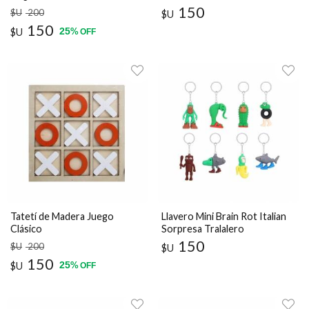
150
$U
200
$U
150
25
$U
%
OFF
Tatetí de Madera Juego
Llavero Mini Brain Rot Italian
Clásico
Sorpresa Tralalero
150
$U
200
$U
150
25
$U
%
OFF