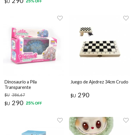
290
25
$U
%
OFF
Dinosaurio a Pila
Juego de Ajedrez 34cm Crudo
Transparente
290
$U
386
,67
$U
290
25
$U
%
OFF