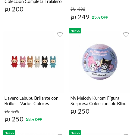
Colección Completa Tralalero
Tralala
200
$U
332
$U
249
25
$U
%
OFF
Nuevo
Llavero Labubu Brillante con
My Melody Kuromi Figura
Brillos - Varios Colores
Sorpresa Coleccionable Blind
Capsule Sanrio
250
$U
590
$U
250
58
$U
%
OFF
Nuevo
Nuevo