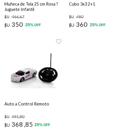
Muñeca de Tela 25 cm Rosa ?
Cubo 3x3 2+1
Juguete Infantil
$U
466
,67
$U
480
350
360
25
25
$U
%
$U
%
OFF
OFF
Auto a Control Remoto
$U
491
,80
368
,85
25
$U
%
OFF