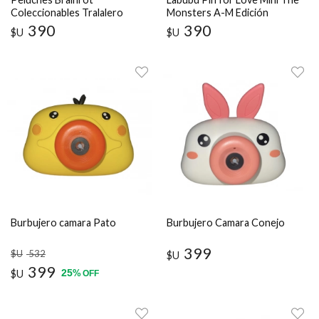
Coleccionables Tralalero
Monsters A-M Edición
Tralala
Coleccionista
390
390
$U
$U
Burbujero camara Pato
Burbujero Camara Conejo
399
$U
532
$U
399
25
$U
%
OFF