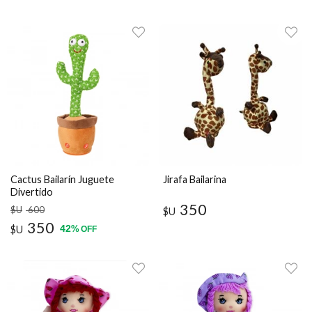
Cactus Bailarín Juguete
Jirafa Bailarina
Divertido
350
$U
600
$U
350
42
$U
%
OFF