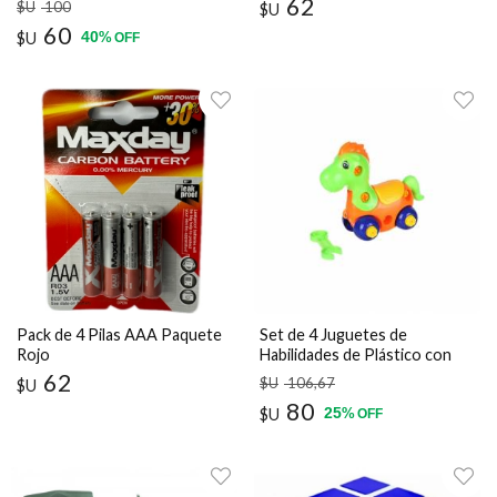
62
$U
100
$U
60
40
$U
%
OFF
Pack de 4 Pilas AAA Paquete
Set de 4 Juguetes de
Rojo
Habilidades de Plástico con
Diseño de Caballos -
62
$U
106
,67
$U
Multicolor
80
25
$U
%
OFF