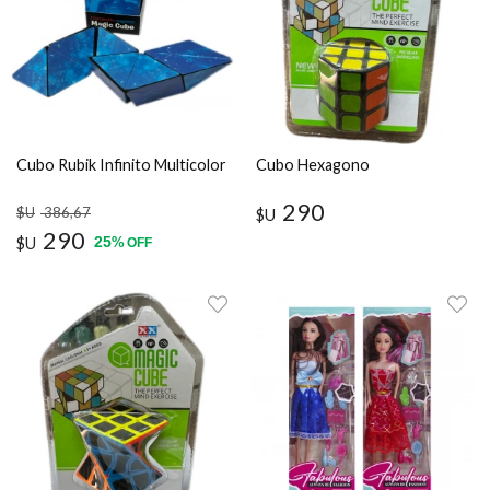
Cubo Rubik Infinito Multicolor
Cubo Hexagono
290
$U
386
,67
$U
290
25
$U
%
OFF