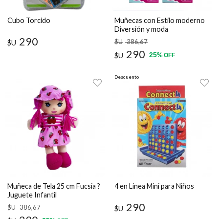
Cubo Torcido
Muñecas con Estilo moderno
Diversión y moda
290
$U
386
,67
$U
290
25
$U
%
OFF
Descuento
Muñeca de Tela 25 cm Fucsia ?
4 en Linea Mini para Niños
Juguete Infantil
290
$U
386
,67
$U