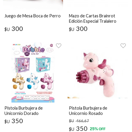
Juego de Mesa Boca de Perro
Mazo de Cartas Brainrot
Edición Especial Tralalero
Tralala
300
300
$U
$U
Pistola Burbujera de
Pistola Burbujera de
Unicornio Dorado
Unicornio Rosado
350
$U
466
,67
$U
350
25
$U
%
OFF