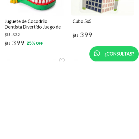
Juguete de Cocodrilo
Cubo 5x5
Dentista Divertido Juego de
Reflejos y Suspenso para Niño
399
$U
532
$U
399
25
$U
%
OFF
¿CONSULTAS?
Pistola Dardos Chica
Pistola Dardos x2