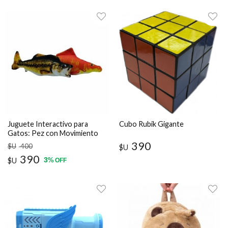
Juguete Interactivo para
Cubo Rubik Gigante
Gatos: Pez con Movimiento
Recargable USB
390
$U
400
$U
390
3
$U
%
OFF