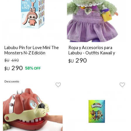
Labubu Pin for Love Mini The
Ropa y Accesorios para
Monsters N-Z Edición
Labubu - Outfits Kawaii y
Coleccionista
Complementos
290
$U
690
$U
290
58
$U
%
OFF
Descuento