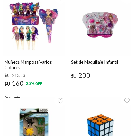
Muñeca Mariposa Varios
Set de Maquillaje Infantil
Colores
200
$U
213
,33
$U
160
25
$U
%
OFF
Descuento