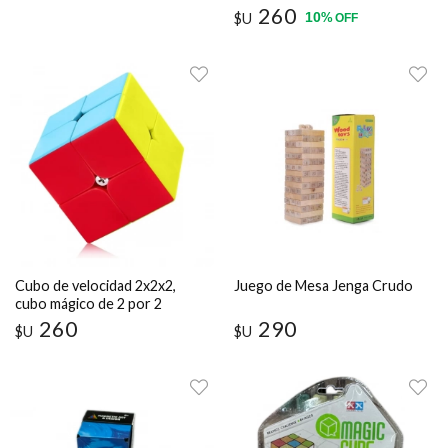
260
10
$U
%
OFF
Cubo de velocidad 2x2x2,
Juego de Mesa Jenga Crudo
cubo mágico de 2 por 2
rompecabezas liso
260
290
$U
$U