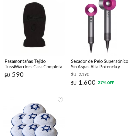
Pasamontañas Tejido
Secador de Pelo Supersónico
TussiWarriors Cara Completa
Sin Aspas Alta Potencia y
Estilo
590
$U
2.190
$U
1.600
27
$U
%
OFF