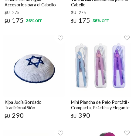
Accesorios para el Cabello
Cabello
$U
275
$U
275
175
175
36
36
$U
%
$U
%
OFF
OFF
Kipa Judía Bordado
Mini Plancha de Pelo Portátil -
Tradicional Sión
Compacta, Práctica y Elegante
290
390
$U
$U