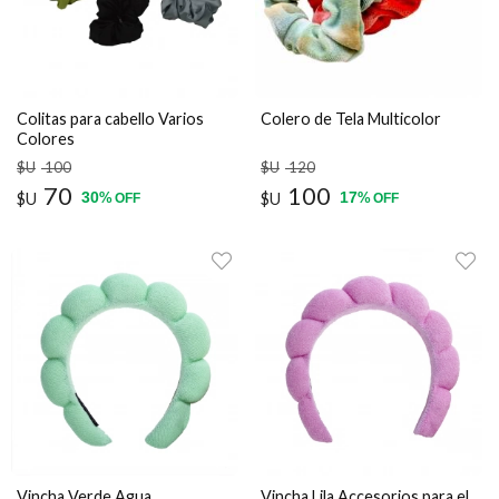
Colitas para cabello Varios
Colero de Tela Multicolor
Colores
$U
100
$U
120
70
100
30
17
$U
%
$U
%
OFF
OFF
Vincha Verde Agua
Vincha Lila Accesorios para el