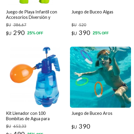
Juego de Playa Infantil con
Juego de Buceo Algas
Accesorios Diversión y
Creatividad
$U
386
,67
$U
520
290
390
25
25
$U
%
$U
%
OFF
OFF
Kit Llenador con 100
Juego de Buceo Aros
Bombitas de Agua para
Carnaval Moltok
390
$U
653
,33
$U