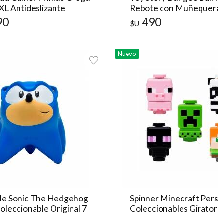
XL Antideslizante
Rebote con Muñequera
90
490
$U
Nuevo
e Sonic The Hedgehog
Spinner Minecraft Per
oleccionable Original 7
Coleccionables Girator