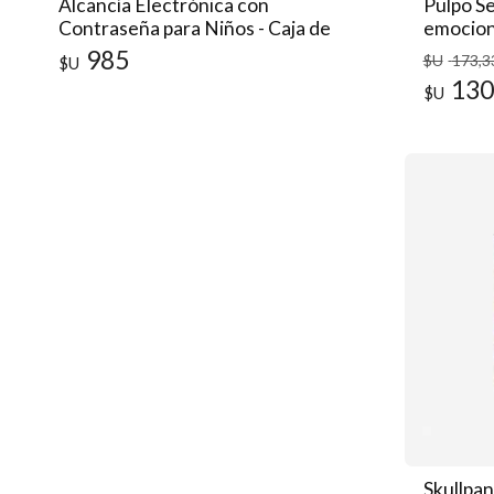
Alcancía Electrónica con
Pulpo Se
Contraseña para Niños - Caja de
emocio
Ahorro Didáctica
985
$U
173
,3
$U
130
$U
Skullpan