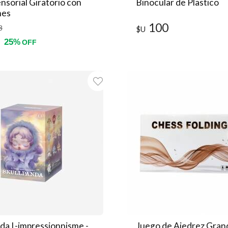
nsorial Giratorio con
Binocular de Plastico
nes
100
3
$U
25
%
OFF
da L-impressionnisme -
Juego de Ajedrez Gran