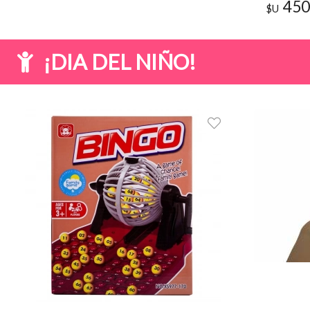
cm
450
$U
¡DIA DEL NIÑO!