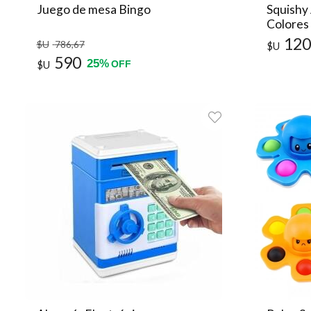
Juego de mesa Bingo
Squishy 
Colores
120
$U
786
,67
$U
590
25
%
$U
OFF