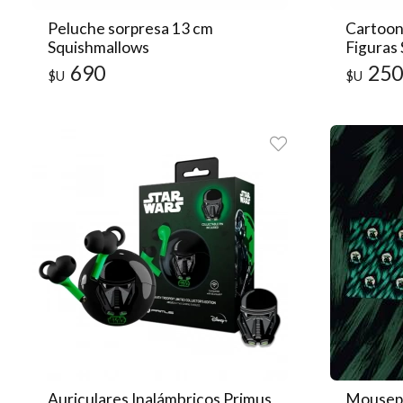
Peluche sorpresa 13 cm
Cartoon
Squishmallows
Figuras
Colecci
690
250
$U
$U
Auriculares Inalámbricos Primus
Mousep