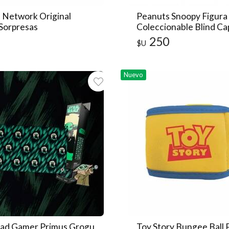
 Network Original
Peanuts Snoopy Figura
 Sorpresas
Coleccionable Blind Ca
onable Blind Capsula
250
$U
Nuevo
ad Gamer Primus Grogu
Toy Story Bungee Ball 