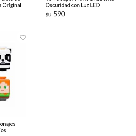
 Original
Oscuridad con Luz LED
590
$U
sonajes
ios