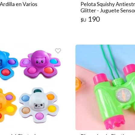
Ardilla en Varios
Pelota Squishy Antiest
Glitter - Juguete Sensor
Suave y Apretable
190
$U