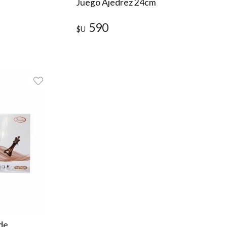
Juego Ajedrez 24cm
590
$U
de