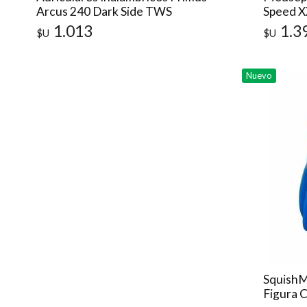
Arcus 240 Dark Side TWS
Speed X
Bluetooth 5.3
Original
1.013
1.3
$U
$U
Nuevo
SquishM
Figura C