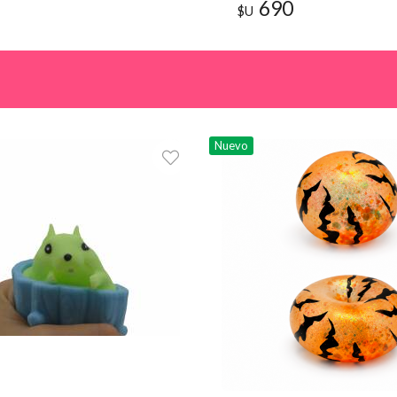
Originales
690
$U
Nuevo