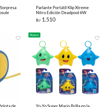
 Sorpresa
Parlante Portátil Klip Xtreme
psule
Nitro Edición Deadpool 6W
Bluetooth
1.510
$U
Nuevo
Pelota de
Yo-Yo Super Mario Brilla en la